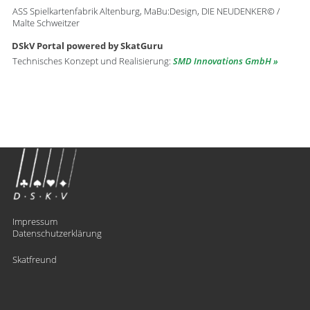
ASS Spielkartenfabrik Altenburg, MaBu:Design, DIE NEUDENKER© /
Malte Schweitzer
DSkV Portal powered by SkatGuru
Technisches Konzept und Realisierung:
SMD Innovations GmbH
Impressum
Datenschutzerklärung
Skatfreund