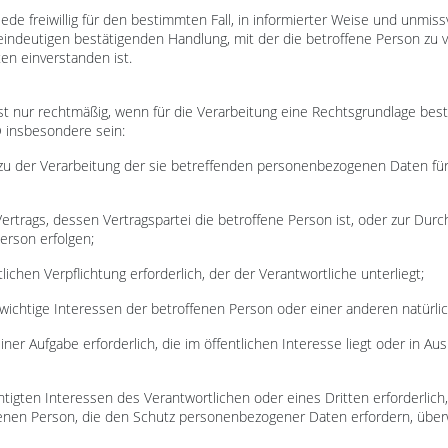
t jede freiwillig für den bestimmten Fall, in informierter Weise und un
eindeutigen bestätigenden Handlung, mit der die betroffene Person zu v
n einverstanden ist.
 nur rechtmäßig, wenn für die Verarbeitung eine Rechtsgrundlage best
O insbesondere sein:
ung zu der Verarbeitung der sie betreffenden personenbezogenen Daten 
es Vertrags, dessen Vertragspartei die betroffene Person ist, oder zur D
Person erfolgen;
htlichen Verpflichtung erforderlich, der der Verantwortliche unterliegt;
nswichtige Interessen der betroffenen Person oder einer anderen natürl
ner Aufgabe erforderlich, die im öffentlichen Interesse liegt oder in Au
htigten Interessen des Verantwortlichen oder eines Dritten erforderlich
enen Person, die den Schutz personenbezogener Daten erfordern, über