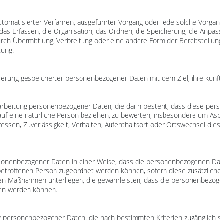
e automatisierter Verfahren, ausgeführter Vorgang oder jede solche Vor
s Erfassen, die Organisation, das Ordnen, die Speicherung, die Anpas
rch Übermittlung, Verbreitung oder eine andere Form der Bereitstellung
tung.
kierung gespeicherter personenbezogener Daten mit dem Ziel, ihre künf
 Verarbeitung personenbezogener Daten, die darin besteht, dass diese 
uf eine natürliche Person beziehen, zu bewerten, insbesondere um Aspek
ressen, Zuverlässigkeit, Verhalten, Aufenthaltsort oder Ortswechsel die
rsonenbezogener Daten in einer Weise, dass die personenbezogenen Da
 betroffenen Person zugeordnet werden können, sofern diese zusätzlic
n Maßnahmen unterliegen, die gewährleisten, dass die personenbezogen
sen werden können.
ng personenbezogener Daten, die nach bestimmten Kriterien zugänglich