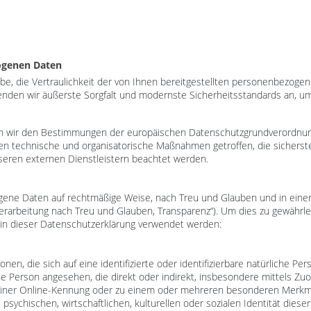
zogenen Daten
abe, die Vertraulichkeit der von Ihnen bereitgestellten personenbezog
enden wir äußerste Sorgfalt und modernste Sicherheitsstandards an, u
egen wir den Bestimmungen der europäischen Datenschutzgrundverordn
 technische und organisatorische Maßnahmen getroffen, die sicherstel
seren externen Dienstleistern beachtet werden.
ene Daten auf rechtmäßige Weise, nach Treu und Glauben und in einer 
erarbeitung nach Treu und Glauben, Transparenz“). Um dies zu gewährlei
 in dieser Datenschutzerklärung verwendet werden:
en, die sich auf eine identifizierte oder identifizierbare natürliche Pe
liche Person angesehen, die direkt oder indirekt, insbesondere mittels
einer Online-Kennung oder zu einem oder mehreren besonderen Merkmal
psychischen, wirtschaftlichen, kulturellen oder sozialen Identität dieser