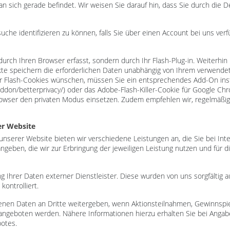
n sich gerade befindet. Wir weisen Sie darauf hin, dass Sie durch die De
uche identifizieren zu können, falls Sie über einen Account bei uns ver
urch Ihren Browser erfasst, sondern durch Ihr Flash-Plug-in. Weiterhin
kte speichern die erforderlichen Daten unabhängig von Ihrem verwend
Flash-Cookies wünschen, müssen Sie ein entsprechendes Add-On installie
x/addon/betterprivacy/) oder das Adobe-Flash-Killer-Cookie für Google 
rowser den privaten Modus einsetzen. Zudem empfehlen wir, regelmäßig
er Website
unserer Website bieten wir verschiedene Leistungen an, die Sie bei In
eben, die wir zur Erbringung der jeweiligen Leistung nutzen und für d
ng Ihrer Daten externer Dienstleister. Diese wurden von uns sorgfältig 
ontrolliert.
enen Daten an Dritte weitergeben, wenn Aktionsteilnahmen, Gewinnspie
angeboten werden. Nähere Informationen hierzu erhalten Sie bei Anga
otes.